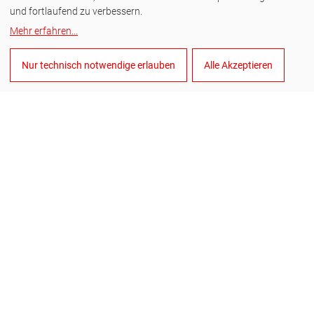
entwickelt, mit dem Anwender deutlich leichtgängiger und
und fortlaufend zu verbessern.
schneller bohren können. Mit ihr setzt der Spezialist für
Mehr erfahren
...
Präzisionswerkzeuge neue Maßstäbe in der
Metallzerspanung. Die neuen Stufenbohrer sind ab Juli 2018
Nur technisch notwendige erlauben
Alle Akzeptieren
im Fachhandel erhältlich.
HOW-TO
Wie schneide ich ein Außengewinde in 2 Schritten
Um in ein Innengewinde ein Gegenstück zu schrauben,
benötigt das Gegenstück ein Außengewinde. In diesem Beitrag