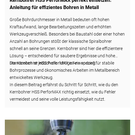
Kernbohrer HSS PerforMAX perfekt einsetzen:
Anleitung für effizientes Bohren in Metall
Große Bohrdurchmesser in Metall bedeuten oft hohen
Kraftaufwand, lange Bearbeitungszeiten und erhöhten
Werkzeugverschleiß. Besonders bei Baustahl oder einer hohen
Anzahl an Bohrungen stößt der klassische Spiralbohrer
schnell an seine Grenzen. Kernbohrer sind hier die effizientere
Lösung – entscheidend für saubere Ergebnisse und hohe
Standzeiten ist jedoch die richtige Anwendung.
Der Kernbohrer HSS PerforMAX ist ein speziell für stabile
Bohrprozesse und ökonomisches Arbeiten im Metallbereich
entwickeltes Werkzeug.
In diesem Beitrag erfährst du Schritt für Schritt, wie du den
Kernbohrer HSS PerforMAX richtig einsetzt, wie du Fehler
vermeidest und seine volle Leistungsfähigkeit nutzt.