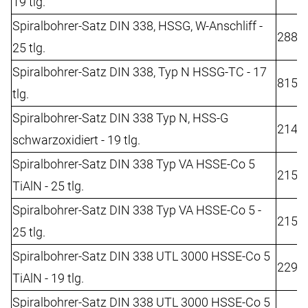
19 tlg.
Spiralbohrer-Satz DIN 338, HSSG, W-Anschliff -
2882
25 tlg.
Spiralbohrer-Satz DIN 338, Typ N HSSG-TC - 17
8152
tlg.
Spiralbohrer-Satz DIN 338 Typ N, HSS-G
2142
schwarzoxidiert - 19 tlg.
Spiralbohrer-Satz DIN 338 Typ VA HSSE-Co 5
2152
TiAlN - 25 tlg.
Spiralbohrer-Satz DIN 338 Typ VA HSSE-Co 5 -
2152
25 tlg.
Spiralbohrer-Satz DIN 338 UTL 3000 HSSE-Co 5
2292
TiAlN - 19 tlg.
Spiralbohrer-Satz DIN 338 UTL 3000 HSSE-Co 5