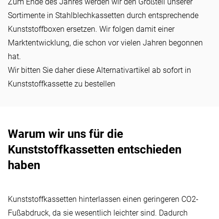
Zum Ende des Jahres werden wir den Großteil unserer
Umstellung auf
Sortimente in Stahlblechkassetten durch entsprechende
Kunststoffkassetten
Kunststoffboxen ersetzen. Wir folgen damit einer
Marktentwicklung, die schon vor vielen Jahren begonnen
hat.
Wir bitten Sie daher diese Alternativartikel ab sofort in
Kunststoffkassette zu bestellen
Warum wir uns für die
Kunststoffkassetten entschieden
haben
Kunststoffkassetten hinterlassen einen geringeren CO2-
Fußabdruck, da sie wesentlich leichter sind. Dadurch