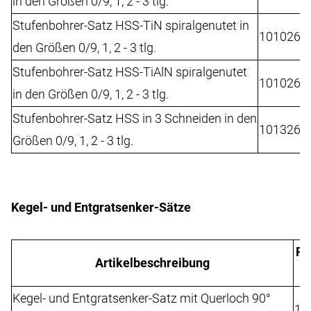
in den Größen 0/9, 1, 2 - 3 tlg.
Stufenbohrer-Satz HSS-TiN spiralgenutet in
101026T
den Größen 0/9, 1, 2 - 3 tlg.
Stufenbohrer-Satz HSS-TiAlN spiralgenutet
101026E
in den Größen 0/9, 1, 2 - 3 tlg.
Stufenbohrer-Satz HSS in 3 Schneiden in den
101326F
Größen 0/9, 1, 2 - 3 tlg.
Kegel- und Entgratsenker-Sätze
RU
Artikelbeschreibung
S
Kegel- und Entgratsenker-Satz mit Querloch 90°
10