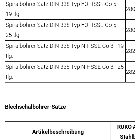
Spiralbohrer-Satz DIN 338 Typ FO HSSE-Co 5 -
2802
19 tlg.
Spiralbohrer-Satz DIN 338 Typ FO HSSE-Co 5 -
2802
25 tlg.
Spiralbohrer-Satz DIN 338 Typ N HSSE-Co 8 - 19
2822
tlg.
Spiralbohrer-Satz DIN 338 Typ N HSSE-Co 8 - 25
2822
tlg.
Blechschälbohrer-Sätze
RUKO Ar
Artikelbeschreibung
Stahlbl