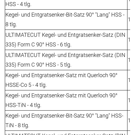
HSS - 4 tlg.
Kegel- und Entgratsenker-Bit-Satz 90° "Lang" HSS -
10
8 tlg.
ULTIMATECUT Kegel- und Entgratsenker-Satz (DIN
10
335) Form C 90° HSS - 6 tlg.
ULTIMATECUT Kegel- und Entgratsenker-Satz (DIN
10
335) Form C 90° HSS - 5 tlg.
Kegel- und Entgratsenker-Satz mit Querloch 90°
10
HSSE-Co 5 - 4 tlg.
Kegel- und Entgratsenker-Satz mit Querloch 90°
10
HSS-TiN - 4 tlg.
Kegel- und Entgratsenker-Bit-Satz 90° "Lang" HSS-
10
TiN - 8 tlg.