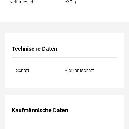
Abbildung schematisch. Kleinere Durchmesser können
Nettogewicht
530 g
produktionsbedingt mit Spitze geliefert werden.
Technische Daten
Schaft
Vierkantschaft
Kaufmännische Daten