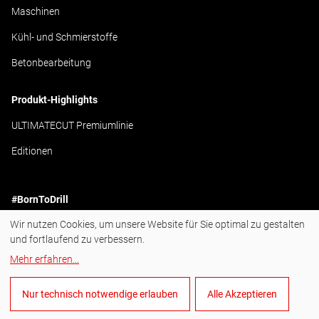
Maschinen
Kühl- und Schmierstoffe
Betonbearbeitung
Produkt-Highlights
ULTIMATECUT Premiumlinie
Editionen
#BornToDrill
Wir nutzen Cookies, um unsere Website für Sie optimal zu gestalten
Instagram
und fortlaufend zu verbessern.
Facebook
Mehr erfahren
...
YouTube
Nur technisch notwendige erlauben
Alle Akzeptieren
LinkedIn