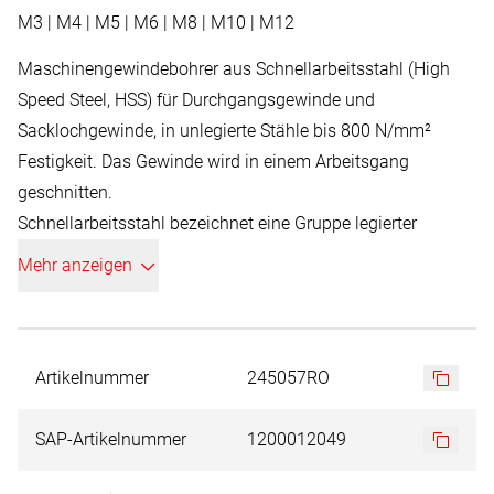
M3 | M4 | M5 | M6 | M8 | M10 | M12
Maschinengewindebohrer aus Schnellarbeitsstahl (High
Speed Steel, HSS) für Durchgangsgewinde und
Sacklochgewinde, in unlegierte Stähle bis 800 N/mm²
Festigkeit. Das Gewinde wird in einem Arbeitsgang
geschnitten.
Schnellarbeitsstahl bezeichnet eine Gruppe legierter
Werkzeugstähle mit bis zu 2,06% Kohlenstoffgehalt und bis
Mehr anzeigen
zu 30% Anteil an Legierungselementen wie Wolfram,
Molybdän, Vanadium, Kobalt, Nickel und Titan.
HSS-Werkstoffe zeichnen sich durch große Härte,
Verschleißfestigkeit sowie eine Warmfestigkeit bis 600°C
Artikelnummer
245057RO
aus und sind unempfindlicher gegen Stöße und
Schwingungen, die bei den härteren Schneidwerkstoffen
SAP-Artikelnummer
1200012049
teils rasch zu Brüchen führen können.