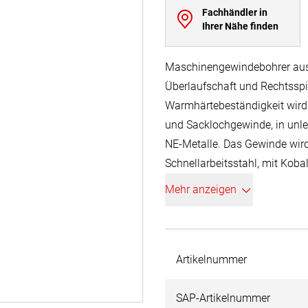
Fachhändler in
Ihrer Nähe finden
Maschinengewindebohrer aus k
Überlaufschaft und Rechtsspi
Warmhärtebeständigkeit wird 
und Sacklochgewinde, in unle
NE-Metalle. Das Gewinde wird
Schnellarbeitsstahl, mit Koba
Bearbeitung von Materialien m
Mehr anzeigen
entsprechend starker Erwärmun
höhere Warmfestigkeit, sowie 
Abbildung schematisch. Klei
Artikelnummer
geliefert werden.
SAP-Artikelnummer