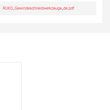
RUKO_Gewindeschneidwerkzeuge_de.pdf