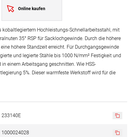
Online kaufen
obaltlegiertem Hochleistungs-Schnellarbeitsstahl, mit
ralnuten 35° RSP für Sacklochgewinde. Durch die höhere
eine höhere Standzeit erreicht. Für Durchgangsgewinde
gierte und legierte Stähle bis 1000 N/mm² Festigkeit und
 in einem Arbeitsgang geschnitten. Wie HSS-
ltlegierung 5%. Dieser warmfeste Werkstoff wird für die
it höherer Festigkeit und bei langen Schnittkanälen mit
g eingesetzt. Der Kobaltanteil von 5% sorgt für eine
für höhere Belastbarkeit.
nere Durchmesser können produktionsbedingt mit Spitze
233140E
1000024028