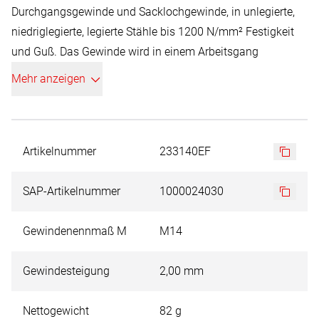
Durchgangsgewinde und Sacklochgewinde, in unlegierte,
niedriglegierte, legierte Stähle bis 1200 N/mm² Festigkeit
und Guß. Das Gewinde wird in einem Arbeitsgang
geschnitten. Durch die TiAlN
Mehr anzeigen
Verschleißschutzbeschichtung erhöht sich die
Oberflächenhärte auf ca. 3.500 HV. Titan-Aluminium-Nitrid
ist eine chemische Verbindung der drei Elemente Titan,
Aluminium und Stickstoff. TiAlN ist ein metallischer
Artikelnummer
233140EF
Hartstoff von typisch schwarz-violetter Farbe. Vorteile: Die
TiAlN-Beschichtung ermöglicht die Trockenbearbeitung
SAP-Artikelnummer
1000024030
von Zerspanungswerkzeugen, ein Kühlen ist nicht
notwendig. Höhere Härte, sehr geringer
Gewindenennmaß M
M14
Reibungskoeffizient, optimale Standzeiten.
Gewindesteigung
2,00 mm
Abbildung schematisch. Kleinere Durchmesser können
produktionsbedingt mit Spitze geliefert werden.
Nettogewicht
82 g