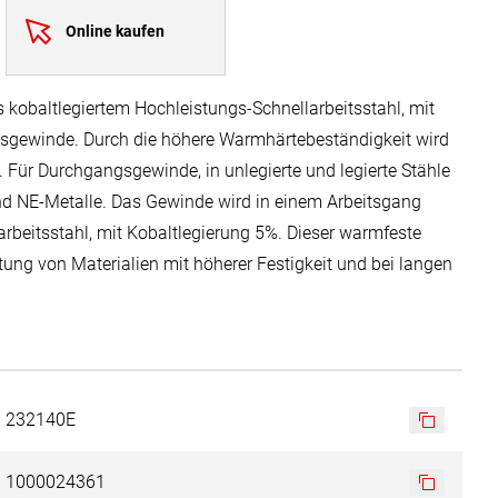
Online kaufen
obaltlegiertem Hochleistungs-Schnellarbeitsstahl, mit
gsgewinde. Durch die höhere Warmhärtebeständigkeit wird
t. Für Durchgangsgewinde, in unlegierte und legierte Stähle
nd NE-Metalle. Das Gewinde wird in einem Arbeitsgang
rbeitsstahl, mit Kobaltlegierung 5%. Dieser warmfeste
itung von Materialien mit höherer Festigkeit und bei langen
end starker Erwärmung eingesetzt. Der Kobaltanteil von 5%
igkeit, sowie für höhere Belastbarkeit.
nere Durchmesser können produktionsbedingt mit Spitze
232140E
1000024361