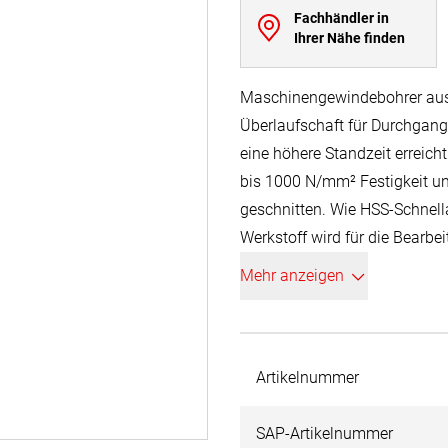
Fachhändler in
Ihrer Nähe finden
Maschinengewindebohrer aus k
Überlaufschaft für Durchgan
eine höhere Standzeit erreich
bis 1000 N/mm² Festigkeit u
geschnitten. Wie HSS-Schnella
Werkstoff wird für die Bearbe
Schnittkanälen mit entsprech
Mehr anzeigen
sorgt für eine höhere Warmfest
Abbildung schematisch. Klei
geliefert werden.
Artikelnummer
SAP-Artikelnummer