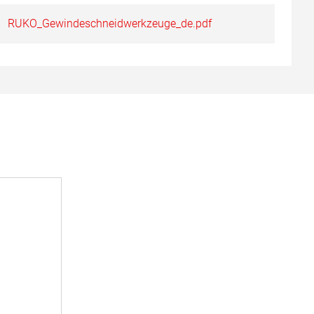
RUKO_Gewindeschneidwerkzeuge_de.pdf