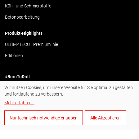
Kühl- und Schmierstoffe
Betonbearbeitung
Produkt-Highlights
ULTIMATECUT Premiumlinie
Editionen
#BornToDrill
Wir nutzen Cookies, um unsere Website für Sie optimal zu gestalten
Instagram
und fortlaufend zu verbessern.
Facebook
Mehr erfahren
...
YouTube
Nur technisch notwendige erlauben
Alle Akzeptieren
LinkedIn