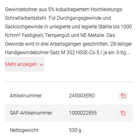
Gewindebohrer aus 5% kobaltlegiertem Hochleistungs-
Schnellarbeitsstahl. Für Durchgangsgewinde und
Sacklochgewinde in unlegierte und legierte Stähle bis 1000
N/mm² Festigkeit, Temperguß und NE-Metalle. Das
Gewinde wird in drei Arbeitsgängen geschnitten. 28-teiliger
Handgewindebohrer-Satz M 352 HSSE-Co 5 / je ein 3-tlg.
Satz M 3 - M 4 - M 5 - M 6 - M 8 - M 10 - M 12 + 7
Mehr anzeigen
Spiralbohrer DIN 338 Typ N Ø 2,5 - 3,3 - 4,2 - 5,0 - 6,8 - 8,5 -
10,2 mm
Artikelnummer
245003ERO
SAP-Artikelnummer
1000022895
Nettogewicht
530 g