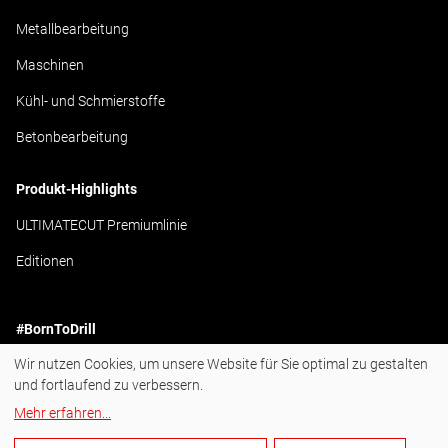
Metallbearbeitung
Maschinen
Kühl- und Schmierstoffe
Betonbearbeitung
Produkt-Highlights
ULTIMATECUT Premiumlinie
Editionen
#BornToDrill
Wir nutzen Cookies, um unsere Website für Sie optimal zu gestalten
Instagram
und fortlaufend zu verbessern.
Facebook
Mehr erfahren
...
YouTube