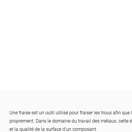
KNOW-HOW
Utiliser correctement les fr
Une fraise est un outil utilisé pour fraiser les trous afin qu
Nettoyer les fraises avec le
proprement. Dans le domaine du travail des métaux, cette ét
et la qualité de la surface d'un composant.