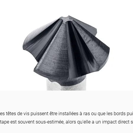
aises :
e les têtes de vis puissent être installées à ras ou que les bords p
s outils
ape est souvent sous-estimée, alors qu'elle a un impact direct su