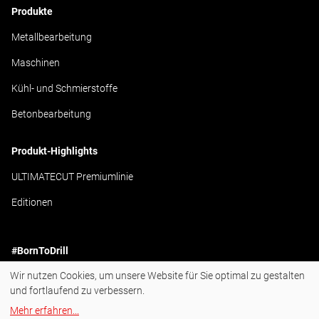
Produkte
Metallbearbeitung
Maschinen
Kühl- und Schmierstoffe
Betonbearbeitung
Produkt-Highlights
ULTIMATECUT Premiumlinie
Editionen
#BornToDrill
Wir nutzen Cookies, um unsere Website für Sie optimal zu gestalten
Instagram
und fortlaufend zu verbessern.
Facebook
Mehr erfahren
...