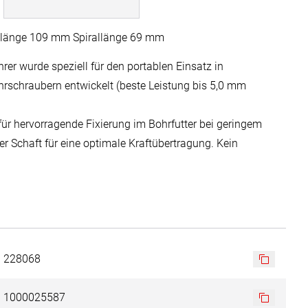
länge 109 mm Spirallänge 69 mm
rer wurde speziell für den portablen Einsatz in
schraubern entwickelt (beste Leistung bis 5,0 mm
 für hervorragende Fixierung im Bohrfutter bei geringem
r Schaft für eine optimale Kraftübertragung. Kein
ide sorgt für eine sehr hohe Zentriergenauigkeit,
ten Anwendungen mit dem Akku-Bohrschrauber. Die
utschen beim Anbohren von gewölbten Oberflächen.
kus durch Verringerung der Schnittkräfte.
cht eine perfekte und schnelle Spanabfuhr und sorgt für
228068
n bei erhöhter Stabilität und Genauigkeit.
1000025587