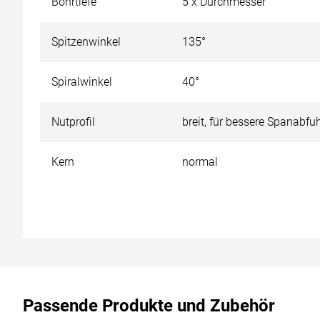
Bohrtiefe
5 x Durchmesser
Spitzenwinkel
135°
Spiralwinkel
40°
Nutprofil
breit, für bessere Spanabfu
Kern
normal
Passende Produkte und Zubehör