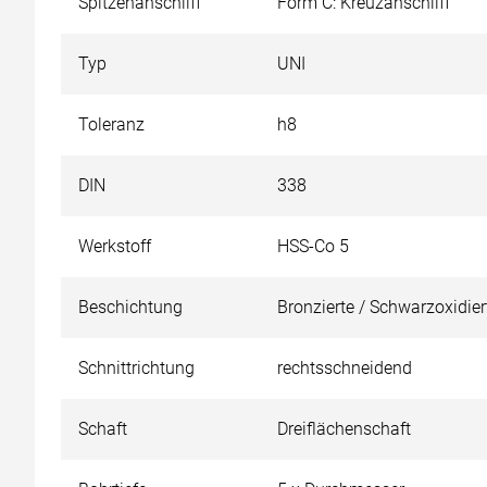
Spitzenanschliff
Form C: Kreuzanschliff
Typ
UNI
Toleranz
h8
DIN
338
Werkstoff
HSS-Co 5
Beschichtung
Bronzierte / Schwarzoxidier
Schnittrichtung
rechtsschneidend
Schaft
Dreiflächenschaft