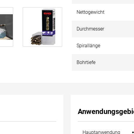
Hochleistungs-Schnellarbeits
Wärmebeständigkeit, für Bohr
Nettogewicht
Festigkeit von bis zu 1100 N
Durchmesser
Spirallänge
Bohrtiefe
Anwendungsgebi
Hauptanwendung