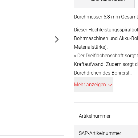
Durchmesser 6,8 mm Gesamt
Dieser Hochleistungsspiralboh
Bohrmaschinen und Akku-Bohr
Materialstärke).
» Der Dreiflächenschaft sorgt
Kraftaufwand. Zudem sorgt de
Durchdrehen des Bohrers!
» Die 135º Hochleistungsschne
Mehr anzeigen
insbesondere bei handgeführ
Schneide verhindert das Abr
» Erhöhte Lebensdauer des Ak
» Der 40º Drallwinkel ermögli
Artikelnummer
hohe Schnittgeschwindigkeite
HSSE-Co 5:
SAP-Artikelnummer