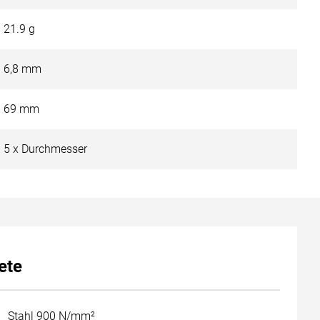
stahl mit 5 % Cobaltanteil. Hohe Zähigkeit und
ungen in schwer bearbeitbare Materialien mit einer
21.9 g
/mm².
6,8 mm
69 mm
5 x Durchmesser
ete
Stahl 900 N/mm²