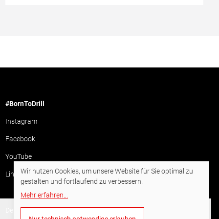
#BornToDrill
Instagram
Facebook
YouTube
Wir nutzen Cookies, um unsere Website für Sie optimal zu
LinkedIn
gestalten und fortlaufend zu verbessern.
Mehr erfahren
...
Deutsch