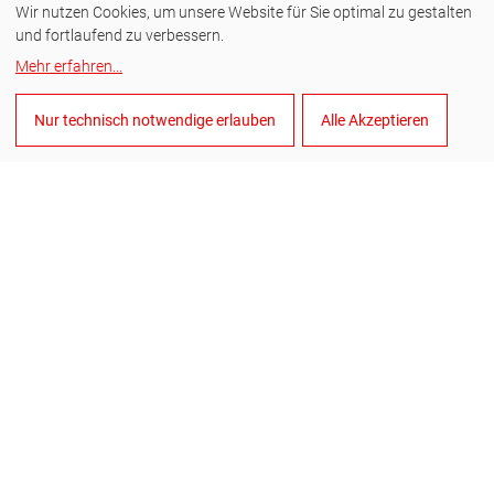
Wir nutzen Cookies, um unsere Website für Sie optimal zu gestalten
Instagram
und fortlaufend zu verbessern.
Facebook
Mehr erfahren
...
YouTube
Nur technisch notwendige erlauben
Alle Akzeptieren
LinkedIn
Deutsch
Cookies verwalten
Allgemeine Verkaufsbedingungen
Allgemeine Einkaufsbedingungen
Datenschutz
Impressum
Hinweisgebersystem