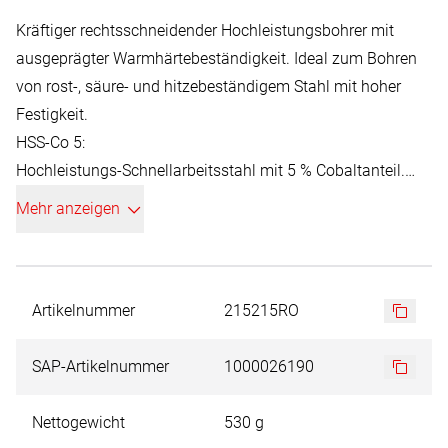
Kräftiger rechtsschneidender Hochleistungsbohrer mit
ausgeprägter Warmhärtebeständigkeit. Ideal zum Bohren
von rost-, säure- und hitzebeständigem Stahl mit hoher
Festigkeit.
HSS-Co 5:
Hochleistungs-Schnellarbeitsstahl mit 5 % Cobaltanteil.
Hohe Zähigkeit und Wärmebeständigkeit, für Bohrungen in
Mehr anzeigen
schwer bearbeitbare Materialien mit einer Festigkeit von
bis zu 1100 N/mm².
Artikelnummer
215215RO
SAP-Artikelnummer
1000026190
Nettogewicht
530 g