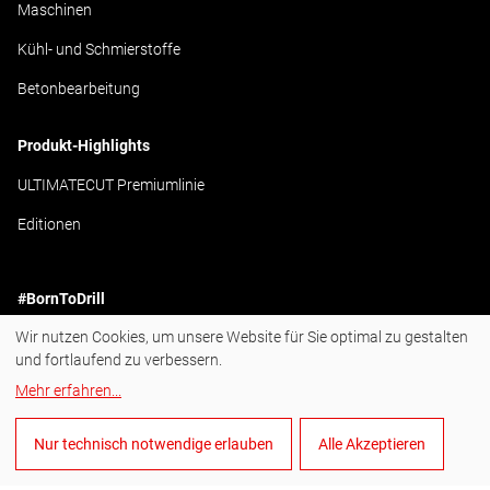
Maschinen
Kühl- und Schmierstoffe
Betonbearbeitung
Produkt-Highlights
ULTIMATECUT Premiumlinie
Editionen
#BornToDrill
Wir nutzen Cookies, um unsere Website für Sie optimal zu gestalten
Instagram
und fortlaufend zu verbessern.
Facebook
Mehr erfahren
...
YouTube
Nur technisch notwendige erlauben
Alle Akzeptieren
LinkedIn