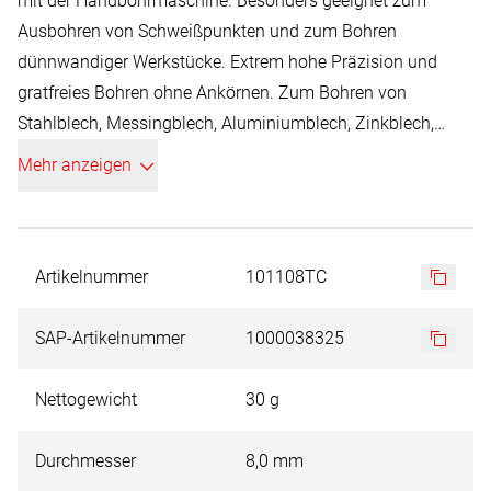
mit der Handbohrmaschine. Besonders geeignet zum
Ausbohren von Schweißpunkten und zum Bohren
dünnwandiger Werkstücke. Extrem hohe Präzision und
gratfreies Bohren ohne Ankörnen. Zum Boh­­ren von
Stahlblech, Messingblech, Aluminiumblech, Zinkblech,
Kupferblech, Kunststoffplatten.
Mehr anzeigen
Artikelnummer
101108TC
SAP-Artikelnummer
1000038325
Nettogewicht
30 g
Durchmesser
8,0 mm