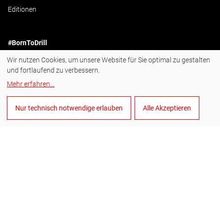
Editionen
#BornToDrill
Wir nutzen Cookies, um unsere Website für Sie optimal zu gestalten
Instagram
und fortlaufend zu verbessern.
Facebook
Mehr erfahren
...
YouTube
Nur technisch notwendige erlauben
Alle Akzeptieren
LinkedIn
Deutsch
Cookies verwalten
Allgemeine Verkaufsbedingungen