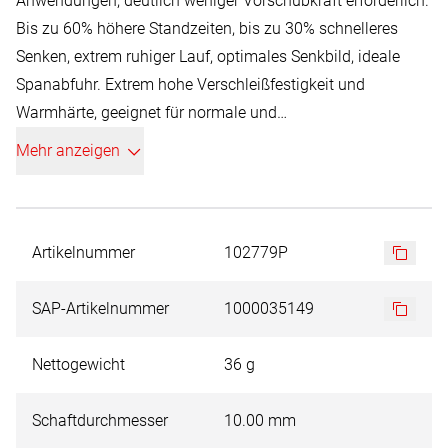
Anwendungen, deutlich weniger Vorschubkraft erforderlich.
Bis zu 60% höhere Standzeiten, bis zu 30% schnelleres
Senken, extrem ruhiger Lauf, optimales Senkbild, ideale
Spanabfuhr. Extrem hohe Verschleißfestigkeit und
Warmhärte, geeignet für normale und
Hochleistungszerspanung. Keine
Mehr anzeigen
Materialverschweißungen, optimale und glatte Oberfläche,
extrem hohe Nanohärte.
Durch die komplett neu entwickelte Schneidengeometrie
des ULTIMATECUT von RUKO werden die Axial- sowie
Artikelnummer
102779P
Radialkräfte, die beim Senkvorgang auf das Werkzeug
einwirken, enorm reduziert. Der speziell entwickelte,
SAP-Artikelnummer
1000035149
variabel verlaufende Hinterschliff sorgt für einen sehr
ruhigen Senkvorgang. Dieser erzeugt eine exakte, runde
Nettogewicht
36 g
und ratterfreie Oberfläche der Senkung und garantiert
dadurch beste Ergebnisse. Speziell entwickelte
Schaftdurchmesser
10.00 mm