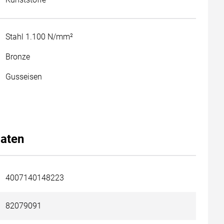
Stahl 1.100 N/mm²
Bronze
Gusseisen
aten
4007140148223
82079091