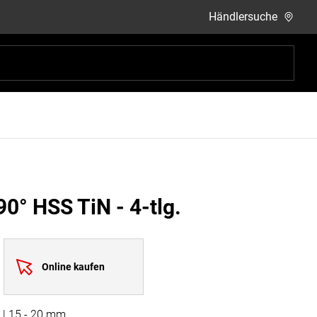
Händlersuche
0° HSS TiN - 4-tlg.
Online kaufen
15 | 15 - 20 mm