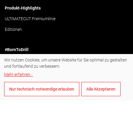
Produkt-Highlights
ULTIMATECUT Premiumlinie
Editionen
#BornToDrill
Wir nutzen Cookies, um unsere Website für Sie optimal zu gestalten
Instagram
und fortlaufend zu verbessern.
Facebook
Mehr erfahren
...
YouTube
Nur technisch notwendige erlauben
Alle Akzeptieren
LinkedIn
Deutsch