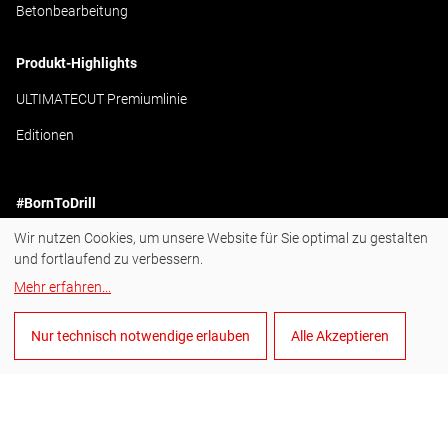
Betonbearbeitung
Produkt-Highlights
ULTIMATECUT Premiumlinie
Editionen
#BornToDrill
Wir nutzen Cookies, um unsere Website für Sie optimal zu gestalten
Instagram
und fortlaufend zu verbessern.
Facebook
Mehr erfahren
...
YouTube
Nur technisch notwendige erlauben
Alle Akzeptieren
LinkedIn
Deutsch