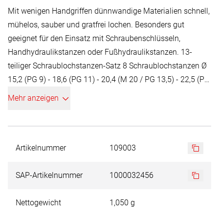
Mit wenigen Handgriffen dünnwandige Materialien schnell,
mühelos, sauber und gratfrei lochen. Besonders gut
geeignet für den Einsatz mit Schraubenschlüsseln,
Handhydraulikstanzen oder Fußhydraulikstanzen. 13-
teiliger Schraublochstanzen-Satz 8 Schraublochstanzen Ø
15,2 (PG 9) - 18,6 (PG 11) - 20,4 (M 20 / PG 13,5) - 22,5 (PG
16) - 28,3 (PG 21) - 37,0 (PG 29) - 47,0 (PG 36) + 54,0 mm
Mehr anzeigen
(PG 42) + 1 Blechschälbohrer HSS Gr. 2 + 1 Schneidpaste
30 g + 1 Zugschraube MF 10 x 1,0 x 45 + 1 Zugschraube
MF 12 x 1,5 x 55 + 1 Zugschraube MF 16 x 1,5 x 60
Artikelnummer
109003
SAP-Artikelnummer
1000032456
Nettogewicht
1,050 g