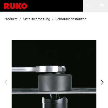
Produkte
/
Metallbearbeitung
/
Schraublochstanzen