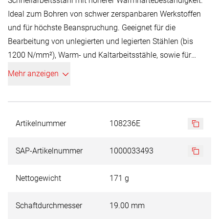
Schnellarbeitsstahl mit höherer Warmhärtebeständigkeit.
Ideal zum Bohren von schwer zerspanbaren Werkstoffen
und für höchste Beanspruchung. Geeignet für die
Bearbeitung von unlegierten und legierten Stählen (bis
1200 N/mm²), Warm- und Kaltarbeitsstähle, sowie für
Vergütungs- und Einsatzstähle. Einsetzbar in allen Säulen-
Mehr anzeigen
und Magnetständerbohrmaschinen mit Morsekonus in
Verbindung mit RUKO Aufnahmehalter Nr. 108 302 / 108
303, der RUKO EasyLock Nr. 108 312 / 108 313 oder mit
Weldonschaftdirektaufnahme wie z.B. RUKO
Artikelnummer
108236E
Magnetständerbohrmaschine A10.
SAP-Artikelnummer
1000033493
Nettogewicht
171 g
Schaftdurchmesser
19.00 mm