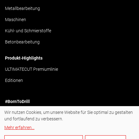
Metallbearbeitung
Maschinen
Kühl- und Schmierstoffe
Betonbearbeitung
Produkt-Highlights
ULTIMATECUT Premiumlinie
Editionen
#BornToDrill
Wir nutzen Cookies, um unsere Website für Sie optimal zu gestalten
Instagram
und fortlaufend zu verbessern.
Facebook
Mehr erfahren
...
YouTube