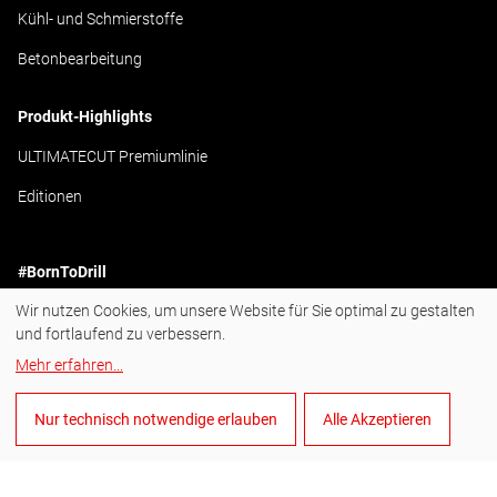
Kühl- und Schmierstoffe
Betonbearbeitung
Produkt-Highlights
ULTIMATECUT Premiumlinie
Editionen
#BornToDrill
Wir nutzen Cookies, um unsere Website für Sie optimal zu gestalten
Instagram
und fortlaufend zu verbessern.
Facebook
Mehr erfahren
...
YouTube
Nur technisch notwendige erlauben
Alle Akzeptieren
LinkedIn