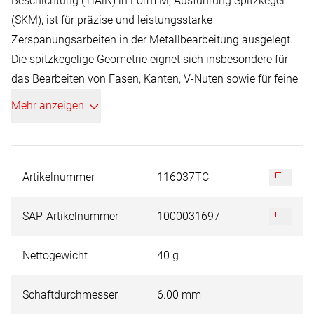
Beschichtung (TiAlN) in Form M, Ausführung Spitzkegel
(SKM), ist für präzise und leistungsstarke
Zerspanungsarbeiten in der Metallbearbeitung ausgelegt.
Die spitzkegelige Geometrie eignet sich insbesondere für
das Bearbeiten von Fasen, Kanten, V-Nuten sowie für feine
Kontur- und Detailarbeiten in schwer zugänglichen
Mehr anzeigen
Bereichen.
Gefertigt aus hochwertigem Hochleistungshartmetall
bieten die Frässtifte eine außergewöhnlich hohe
Schneidkantenstabilität bei gleichzeitig hoher Zähigkeit der
Artikelnummer
116037TC
Schneiden. Diese Werkstoffeigenschaften gewährleisten ein
ruhiges Laufverhalten, hohe Prozesssicherheit und eine
SAP-Artikelnummer
1000031697
konstant hohe Zerspanungsleistung auch bei
anspruchsvollen Werkstoffen und komplexen
Nettogewicht
40 g
Bearbeitungsaufgaben.
Die leistungsfähige TiAlN-Beschichtung erhöht die
Schaftdurchmesser
6.00 mm