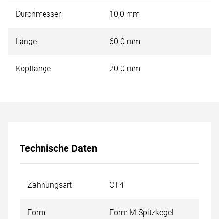
Oberflächenhärte des Werkzeugs signifikant und verbessert
die Warmhärtebeständigkeit bei hohen
Durchmesser
10,0 mm
Schnittgeschwindigkeiten und Temperaturen. Dadurch wird
der Werkzeugverschleiß reduziert, die Standzeit deutlich
Länge
60.0 mm
verlängert und die Produktivität nachhaltig gesteigert.
Einsatzgebiete: für hochlegierte, rostbeständige,
Kopflänge
20.0 mm
säurebeständige und hitzebeständige Stähle, Guß und
Kunststoffe. Zum Entgraten, Kantenbrechen, Verputzen,
Schweißnahtbearbeitung und Flächenbearbeitung.
Technische Daten
Zahnungsart
CT4
Form
Form M Spitzkegel