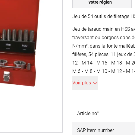
votre région
Jeu de 54 outils de filetage 
Jeu de taraud main en HSS ave
traversant ou borgnes dans de
N/mm², dans la fonte malléab
filières, 54 pièces: 11 jeux d
12 - M 14 - M 16 - M 18 - M 2
M 6 - M 8 - M 10 - M 12 - M 14
chacune des dim. suivantes: 2
Voir plus
mm - 38,0 x 14,0 mm - 45,0 x 1
1814 + 1 tourne vis + 1 jauge à
Article no°
SAP item number