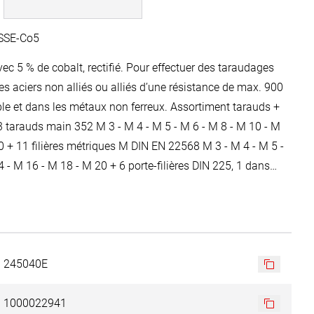
HSSE-Co5
c 5 % de cobalt, rectifié. Pour effectuer des taraudages
s aciers non alliés ou alliés d’une résistance de max. 900
le et dans les métaux non ferreux. Assortiment tarauds +
e 3 tarauds main 352 M 3 - M 4 - M 5 - M 6 - M 8 - M 10 - M
0 + 11 filières métriques M DIN EN 22568 M 3 - M 4 - M 5 -
 - M 16 - M 18 - M 20 + 6 porte-filières DIN 225, 1 dans
0,0 x 5,0 mm - 20,0 x 7,0 mm - 25,0 x 9,0 mm - 30,0 x 11,0
8,0 mm + 2 tourne-à gauche: 1 x taille 1 + 1 x taille 3 DIN
 filet
245040E
1000022941