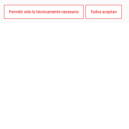
el producto correctamente y, dependiendo de la aplicación
Permitir sólo lo técnicamente necesario
Todos aceptan
y el material, utilizando una broca revestida.
Un uso correcto y adecuado puede suponer un ahorro de
tiempo y costes.