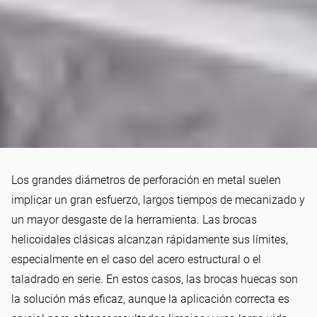
HOWTO
Los grandes diámetros de perforación en metal suelen
Cómo utilizar perfectamente
implicar un gran esfuerzo, largos tiempos de mecanizado y
la broca hueca HSS
un mayor desgaste de la herramienta. Las brocas
PerforMAX: Guía para un
helicoidales clásicas alcanzan rápidamente sus límites,
especialmente en el caso del acero estructural o el
taladrado eficaz en metal
taladrado en serie. En estos casos, las brocas huecas son
la solución más eficaz, aunque la aplicación correcta es