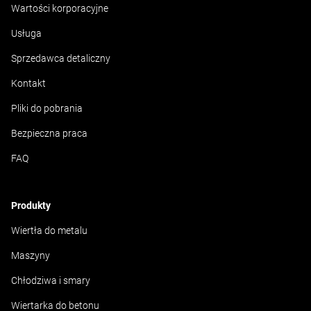
Wartości korporacyjne
wiertła do blachy i jego zastosowań]
Usługa
(
https://ruko.de/en/knowledge/know-how/six-features-
of-a-sheet-drill
).
Sprzedawca detaliczny
Kontakt
Pliki do pobrania
Bezpieczna praca
FAQ
Produkty
Wiertła do metalu
Maszyny
Chłodziwa i smary
Wiertarka do betonu