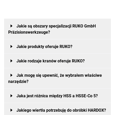
Jakie są obszary specjalizacji RUKO GmbH
Präzisionswerkzeuge?
Jakie produkty oferuje RUKO?
RUKO GmbH Präzisionswerkzeuge specjalizuje się w
produkcji narzędzi do wiercenia, pogłębiania i cięcia
Jakie rodzaje kranów oferuje RUKO?
metalu.
RUKO oferuje szeroką gamę precyzyjnych narzędzi do
cięcia metalu. Należą do nich wiertła kręte, wiertła
Jak mogę się upewnić, że wybrałem właściwe
stopniowe, wiertła do blach, wiertła rdzeniowe, a także
RUKO oferuje
gwintowniki ręczne
,
gwintowniki
narzędzie?
pogłębiacze, gwintowniki, chłodziwa i smary.
maszynowe
, gwintowniki i narzynki.
Tutaj można znaleźć przegląd wszystkich produktów.
Jaka jest różnica między HSS a HSSE-Co 5?
RUKO oferuje kompleksowe doradztwo w zakresie
wyboru odpowiedniego narzędzia. Na naszej stronie
Jakiego wiertła potrzebuję do obróbki HARDOX?
internetowej można również znaleźć narzędzie do
HSS oznacza "stal szybkotnącą" i jest stopem stali