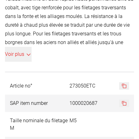
cobalt, avec tige renforcée pour les filetages traversants
dans la fonte et les alliages moulés. La résistance à la
dureté à chaud plus élevée se traduit par une durée de vie
plus longue. Pour les filetages traversants et les trous
borgnes dans les aciers non alliés et alliés jusqu'à une
résistance de 1000 N/mm² et les métaux non ferreux. Le
Voir plus
filetage est coupé en une seule opération. Comme l'acier
rapide HSS, avec 5 % d'alliage de cobalt. Ce matériau
résistant à la chaleur est utilisé pour l'usinage de
matériaux à haute résistance et pour les longs canaux de
Article no°
273050ETC
coupe avec un dégagement de chaleur élevé
correspondant. La teneur en cobalt de 5 % garantit une
SAP item number
1000020687
résistance à la chaleur plus élevée et une plus grande
capacité de charge. Le revêtement en nitrure de titane et de
Taille nominale du filetage
M5
M
carbone offre une dureté élevée et une bonne ténacité. Il
présente un coefficient de frottement très faible. Peut être