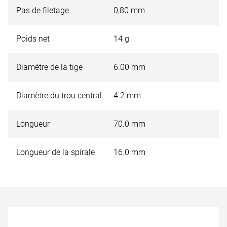
Pas de filetage
0,80 mm
utilisé pour le perçage d'acier à haute résistance. Un
refroidissement est nécessaire.
Poids net
14 g
Illustration schématique. Pour des raisons de production,
Diamètre de la tige
6.00 mm
les diamètres plus petits peuvent être fournis avec une
pointe.
Diamètre du trou central
4.2 mm
Longueur
70.0 mm
Longueur de la spirale
16.0 mm