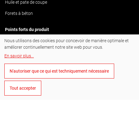
Huile et pate de coupe
Forets à béton
Points forts du produit
Nous utilisons des cookies pour concevoir de manière optimale et
ULTIMATECUT
améliorer continuellement notre site web pour vous.
En savoir plus
...
#BornToDrill
N'autoriser que ce qui est techniquement nécessaire
Instagram
Facebook
Tout accepter
YouTube
LinkedIn
Français