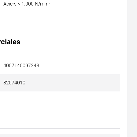
Aciers < 1.000 N/mm²
ciales
4007140097248
82074010