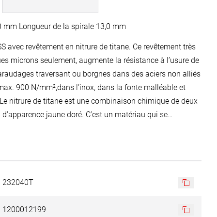
le 63,0 mm Longueur de la spirale 13,0 mm
S avec revêtement en nitrure de titane. Ce revêtement très
ues microns seulement, augmente la résistance à l’usure de
e taraudages traversant ou borgnes dans des aciers non alliés
 max. 900 N/mm²,dans l’inox, dans la fonte malléable et
Le nitrure de titane est une combinaison chimique de deux
e - d’apparence jaune doré. C’est un matériau qui se
une résistance à l’abrasion élevées. Le revêtement TiN a
 résiste à une température de 600°C. Avantages: dureté,
ure durée de vie. La lubrification n’est pas obligatoire mais
232040T
1200012199