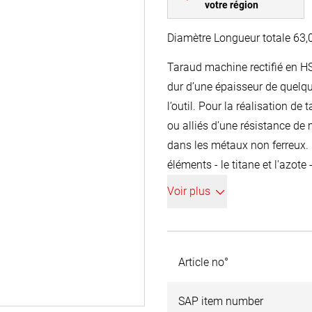
votre région
Diamètre Longueur tota
Taraud machine rectifié en HS
dur d’une épaisseur de quelq
l’outil. Pour la réalisation d
ou alliés d’une résistance de
dans les métaux non ferreux. 
éléments - le titane et l'azot
caractérise par une dureté et 
Voir plus
une dureté d’env. 2 300 HV et
baisse des frottements, meille
recommandée.
Article no°
SAP item number