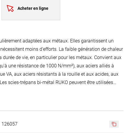
Acheter en ligne
culièrement adaptées aux métaux. Elles garantissent un
nécessitent moins d'efforts. La faible génération de chaleur
la durée de vie, en particulier pour les métaux. Convient aux
usqu'à une résistance de 1000 N/mm²), aux aciers alliés à
e VA, aux aciers résistants à la rouille et aux acides, aux
 Les scies-trépans bi-métal RUKO peuvent être utilisées
 des perceuses à colonne. Pour les perceuses à colonne,
l'avance manuelle.
126057