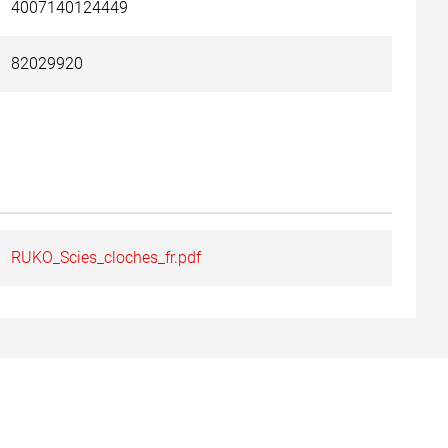
4007140124449
82029920
RUKO_Scies_cloches_fr.pdf