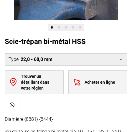
Scie-trépan bi-métal HSS
Type
:
22,0 - 68,0 mm
Trouver un
détaillant dans
Acheter en ligne
votre région
Diamètre {8881} {8444}
jeu de 12 scies-trépan bi-métal Ø 22,0 - 25,0 - 32,0 - 35,0 -