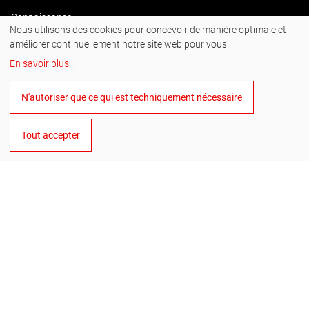
Connaissance
Nous utilisons des cookies pour concevoir de manière optimale et
Travailler en toute sécurité
améliorer continuellement notre site web pour vous.
En savoir plus
...
Bulletin d'information
FAQ
N'autoriser que ce qui est techniquement nécessaire
Tout accepter
Produits
Travail des métaux
Machines
Huile et pate de coupe
Forets à béton
Points forts du produit
ULTIMATECUT