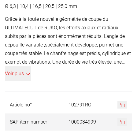
Ø 6,3 | 10,4 | 16,5 | 20,5 | 25,0 mm
Grâce à la toute nouvelle géométrie de coupe du
ULTIMATECUT de RUKO, les efforts axiaux et radiaux
subits par la pièces sont énormément réduits. L‘angle de
dépouille variable ,spécialement développé, permet une
coupe très stable. Le chanfreinage est précis, cylindrique et
exempt de vibrations. Une durée de vie très élevée, une
excellente résistance aux températures élevées, sont permit
Voir plus
par l‘optimisation du logement à copeaux, de l‘angle de
coupe, de l‘angle de dégagement, ainsi que de l‘âme
renforcée. De plus, la nouvelle géométrie de soudure du
matériaux réduit énormément l‘effort de coupe. Pendant la
Article no°
102791RO
coupe l‘effort nécessaire est nettement réduit. Les
matériaux peuvent être usinés avec des vitesses de coupe
SAP item number
1000034999
variables,sans perte qualitative. L‘Outil ULTIMATECUT