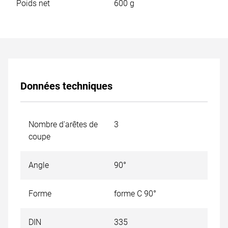
atteint ses meilleures performances dans quasiment tous
Poids net
600 g
les materiaux et applications.
Données techniques
Nombre d'arêtes de
3
coupe
Angle
90°
Forme
forme C 90°
DIN
335