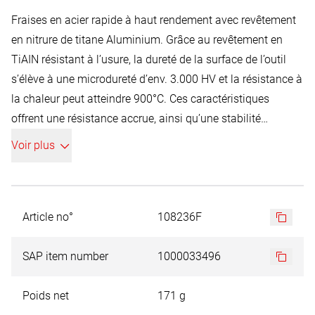
Fraises en acier rapide à haut rendement avec revêtement
en nitrure de titane Aluminium. Grâce au revêtement en
TiAIN résistant à l’usure, la dureté de la surface de l’outil
s’élève à une microdureté d’env. 3.000 HV et la résistance à
la chaleur peut atteindre 900°C. Ces caractéristiques
offrent une résistance accrue, ainsi qu’une stabilité
thermique et chimique élevée et permet de travailler
Voir plus
pendant des périodes beaucoup plus longues, avec des
valeurs de coupe beaucoup plus élevées. Le revêtement
TiAlN permet de travailler à sec. Particulièrement adapté
pour les aciers alliés et non-alliés (jusqu’à 1200 N/mm²),
Article no°
108236F
les aciers fortement alliés, les inox, ainsi que les coulages
d’acier et le laiton dur. Utilisation dans toutes les machines
SAP item number
1000033496
à carotter électro-magnétiques avec cône morse N° 2 ou 3,
à l'aide des porte-outils réf. 108 302 / 108 303, ou
Poids net
171 g