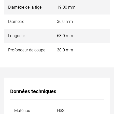
EasyLock RUKO réf. 108 312 / 108 313 et dans les
machines avec broche Weldon comme par ex. modèle
Diamètre de la tige
19.00 mm
RUKO A10.
Diamètre
36,0 mm
Longueur
63.0 mm
Profondeur de coupe
30.0 mm
Données techniques
Matériau
HSS