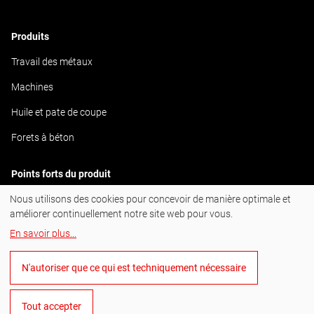
Produits
Travail des métaux
Machines
Huile et pate de coupe
Forets à béton
Points forts du produit
Nous utilisons des cookies pour concevoir de manière optimale et
ULTIMATECUT
améliorer continuellement notre site web pour vous.
En savoir plus
...
#BornToDrill
N'autoriser que ce qui est techniquement nécessaire
Instagram
Facebook
Tout accepter