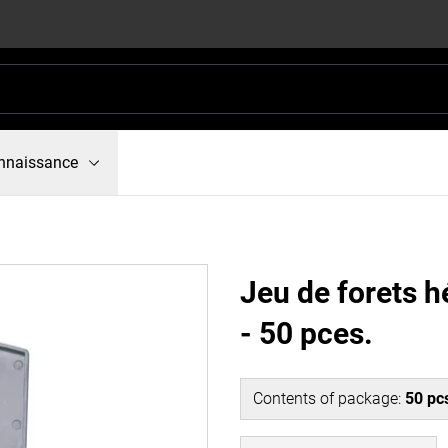
nnaissance
Jeu de forets 
- 50 pces.
Contents of package
:
50
pc