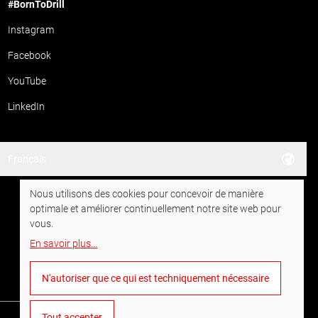
#BornToDrill
Instagram
Facebook
YouTube
LinkedIn
Français
Nous utilisons des cookies pour concevoir de manière
optimale et améliorer continuellement notre site web pour
vous.
En savoir plus
...
N'autoriser que ce qui est techniquement nécessaire
Tout accepter