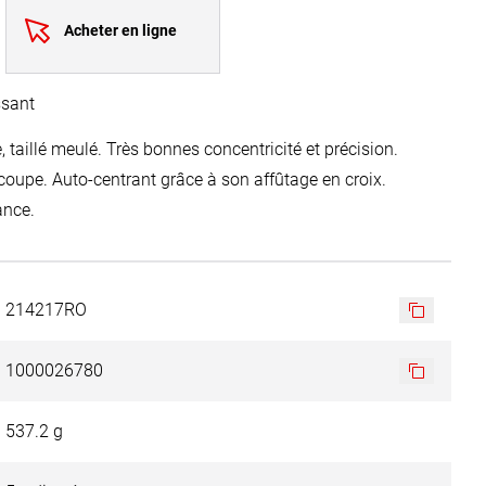
Acheter en ligne
ssant
, taillé meulé. Très bonnes concentricité et précision.
oupe. Auto-centrant grâce à son affûtage en croix.
ance.
214217RO
1000026780
537.2 g