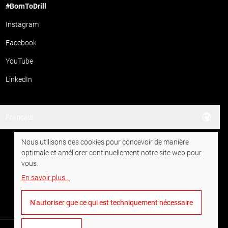
#BornToDrill
Instagram
Facebook
YouTube
LinkedIn
Français
Nous utilisons des cookies pour concevoir de manière
optimale et améliorer continuellement notre site web pour
vous.
En savoir plus
...
N'autoriser que ce qui est techniquement nécessaire