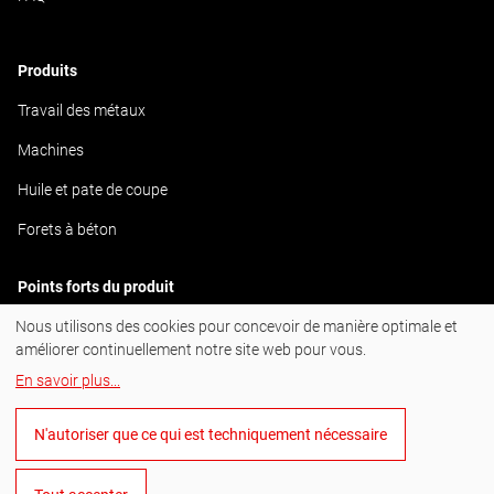
Produits
Travail des métaux
Machines
Huile et pate de coupe
Forets à béton
Points forts du produit
Nous utilisons des cookies pour concevoir de manière optimale et
ULTIMATECUT
améliorer continuellement notre site web pour vous.
En savoir plus
...
#BornToDrill
N'autoriser que ce qui est techniquement nécessaire
Instagram
Facebook