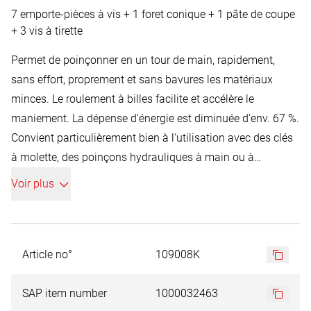
7 emporte-pièces à vis + 1 foret conique + 1 pâte de coupe
+ 3 vis à tirette
Permet de poinçonner en un tour de main, rapidement,
sans effort, proprement et sans bavures les matériaux
minces. Le roulement à billes facilite et accélère le
maniement. La dépense d‘énergie est diminuée d‘env. 67 %.
Convient particulièrement bien à l‘utilisation avec des clés
à molette, des poinçons hydrauliques à main ou à
pied. Jeu de 12 poinçons pour trous de vis 7 poinçons pour
Voir plus
trous de vis Ø 16,5 (M 16) - 20,4 (M 20 / PG 13,5) - 25,4 (M
25) - 32,5 (M 32) - 40,5 (M 40) - 50,5 (M 50) + 63,5 mm (M
63) + 1 foret à peler HSS Gr. 2 + 1 pâte de coupe 30 g + 1
vis de traction MF 10 x 1,0 x 45 + 1 vis de traction MF 12 x
Article no°
109008K
1,5 x 55 + 1 vis de traction MF 16 x 1,5 x 60
SAP item number
1000032463