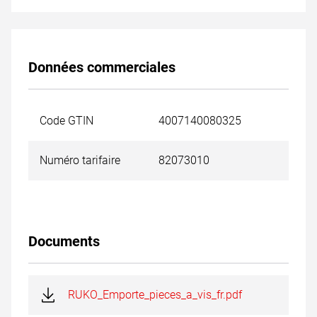
Données commerciales
Code GTIN
4007140080325
Numéro tarifaire
82073010
Documents
RUKO_Emporte_pieces_a_vis_fr.pdf