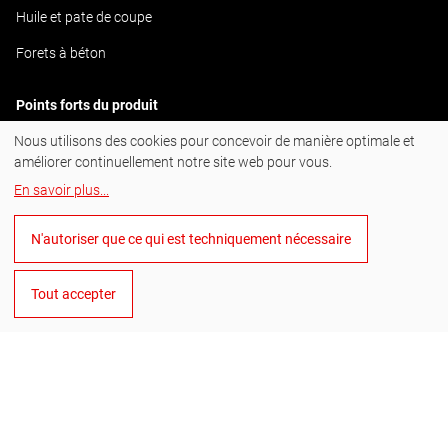
Huile et pate de coupe
Forets à béton
Points forts du produit
Nous utilisons des cookies pour concevoir de manière optimale et
ULTIMATECUT
améliorer continuellement notre site web pour vous.
En savoir plus
...
#BornToDrill
N'autoriser que ce qui est techniquement nécessaire
Instagram
Facebook
Tout accepter
YouTube
LinkedIn
Français