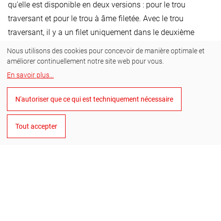
qu'elle est disponible en deux versions : pour le trou
traversant et pour le trou à âme filetée. Avec le trou
traversant, il y a un filet uniquement dans le deuxième
matériau. Avec le trou central fileté, les deux matériaux
Nous utilisons des cookies pour concevoir de manière optimale et
présentent un filetage.
améliorer continuellement notre site web pour vous.
Le diamètre du guide fixe pour le trou traversant est plus
En savoir plus
...
grand que pour le trou central fileté. Pour un trou traversant
N'autoriser que ce qui est techniquement nécessaire
pour un filet M12 (qualité fine), le diamètre de la tige est de
13,0 mm. Pour le trou central du filet, le diamètre de la
Tout accepter
broche pour le filet M12 est de 10,2 mm.
Applications