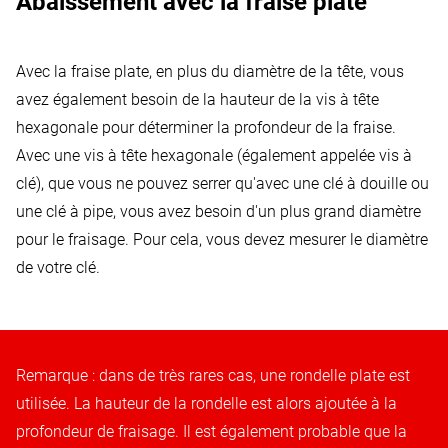
Abaissement avec la fraise plate
Votre consentement est requis
Vidéos Youtube
:
Youtube est un service de lecture
Avec la fraise plate, en plus du diamètre de la tête, vous
de vidéos.
avez également besoin de la hauteur de la vis à tête
Autoriser l'utilisation
hexagonale pour déterminer la profondeur de la fraise.
Avec une vis à tête hexagonale (également appelée vis à
clé), que vous ne pouvez serrer qu'avec une clé à douille ou
une clé à pipe, vous avez besoin d'un plus grand diamètre
pour le fraisage. Pour cela, vous devez mesurer le diamètre
de votre clé.
Remarque : dans de très rares cas, une rondelle plate est
utilisée. La hauteur de la rondelle est alors ajoutée à la
profondeur de fraisage. Il est également probable que la