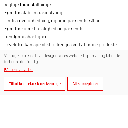
Vigtige foranstaltninger:
Sørg for stabil maskinstyring
Undgå overophedning, og brug passende køling
Sørg for korrekt hastighed og passende
fremføringshastighed
Levetiden kan specifikt forlænges ved at bruge produktet
korrekt og, afhængigt af anvendelsen og materialet, ved at
Vi bruger cookies til at designe vores websted optimalt og løbende
bruge et belagt bor.
forbedre det for dig.
Korrekt og hensigtsmæssig brug kan resultere i tids- og
Få mere at vide
...
omkostningsbesparelser.
Tillad kun teknisk nødvendige
Alle accepterer