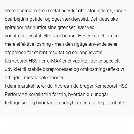
HOWTO
Store borediametre i metal betyder ofte stor indsats, lange
Sådan bruger du kerneboret
bearbejdningstider og øget værktøjsslid. Det klassiske
HSS PerforMAX perfekt: En
spiralbor når hurtigt sine grænser, især ved
guide til effektiv boring i
konstruktionsstål eller serieboring. Her er kernebor den
mere effektive løsning - men den rigtige anvendelse er
metal
afgørende for et rent resultat og en lang levetid.
Kerneboret HSS PerforMAX er et værktøj, der er specielt
udviklet til stabile boreprocesser og omkostningseffektivt
arbejde i metalapplikationer.
I denne artikel lærer du, hvordan du bruger Kerneboret HSS
PerforMAX korrekt trin for trin, hvordan du undgår
fejltagelser, og hvordan du udnytter dens fulde potentiale.