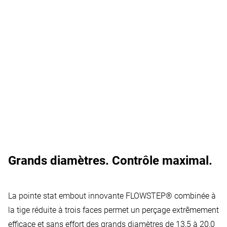
Grands diamètres. Contrôle maximal.
Votre consentement est requis
Vidéos Vimeo
:
Vimeo est un service de lecture de
La pointe stat embout innovante FLOWSTEP® combinée à
vidéos.
la tige réduite à trois faces permet un perçage extrêmement
Autoriser l'utilisation
efficace et sans effort des grands diamètres de 13,5 à 20,0