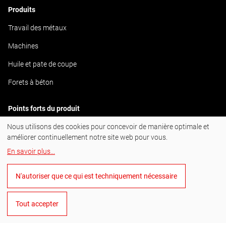
Produits
Travail des métaux
Machines
Huile et pate de coupe
Forets à béton
Points forts du produit
Nous utilisons des cookies pour concevoir de manière optimale et
ULTIMATECUT
améliorer continuellement notre site web pour vous.
En savoir plus
...
#BornToDrill
N'autoriser que ce qui est techniquement nécessaire
Instagram
Facebook
Tout accepter
YouTube