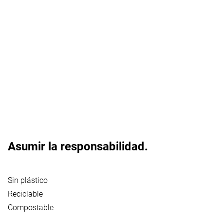
Asumir la responsabilidad.
Se requiere su consentimiento
Vídeos de YouTube
:
YouTube es un servicio de
Sin plástico
reproducción de vídeos.
Reciclable
Permitir el uso
Compostable