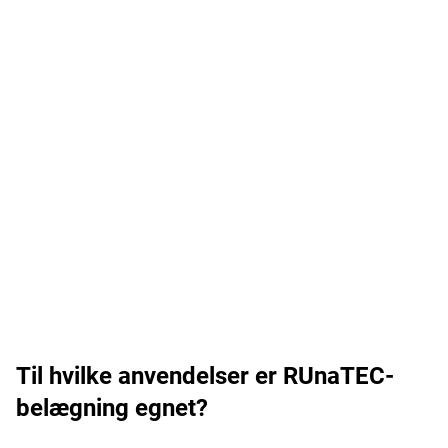
Dit samtykke er påkrævet
Til hvilke anvendelser er RUnaTEC-
YouTube-videoer
:
YouTube er en
belægning egnet?
videoafspillertjeneste.
Tillad brug