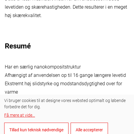
levetiden og skærehastigheden. Dette resulterer i en meget
høj skærekvalitet.
Resumé
Har en særlig nanokompositstruktur
Afhængigt af anvendelsen op til 16 gange længere levetid
Ekstremt høj slidstyrke og modstandsdygtighed over for
varme
Kemisk forbindelse af aluminium, titan og nitrogen
Vi bruger cookies til at designe vores websted optimalt og løbende
forbedre det for dig.
Nanohårdhed: op til 45 GPa
Få mere at vide
...
Belægningstykkelse: 1-4 μm
Friktionskoefficient: 0,45 μ
Tillad kun teknisk nødvendige
Alle accepterer
Temperatur: 1,200 °C