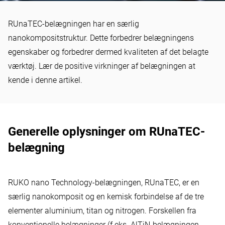
KNOW-HOW
RUnaTEC-belægningen har en særlig
RUnaTEC: RUKO nano
nanokompositstruktur. Dette forbedrer belægningens
Technology-belægning
egenskaber og forbedrer dermed kvaliteten af det belagte
værktøj. Lær de positive virkninger af belægningen at
kende i denne artikel.
Generelle oplysninger om RUnaTEC-
belægning
RUKO nano Technology-belægningen, RUnaTEC, er en
særlig nanokomposit og en kemisk forbindelse af de tre
elementer aluminium, titan og nitrogen. Forskellen fra
konventionelle belægninger (f.eks.
AlTiN-belægningen
,