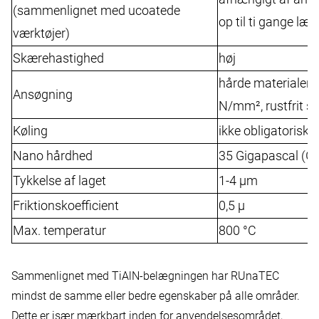
(sammenlignet med ucoatede
op til ti gange læ
værktøjer)
Skærehastighed
høj
hårde materialer (
Ansøgning
N/mm², rustfrit st
Køling
ikke obligatorisk
Nano hårdhed
35 Gigapascal (G
Tykkelse af laget
1-4 μm
Friktionskoefficient
0,5 μ
Max. temperatur
800 °C
Sammenlignet med
TiAlN-belægningen
har RUnaTEC
mindst de samme eller bedre egenskaber på alle områder.
Dette er især mærkbart inden for anvendelsesområdet,