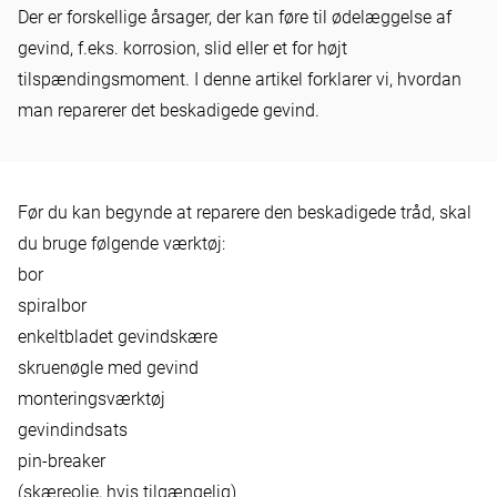
Der er forskellige årsager, der kan føre til ødelæggelse af
Hvordan reparerer jeg en
gevind, f.eks. korrosion, slid eller et for højt
beskadiget tråd i 4 trin?
tilspændingsmoment. I denne artikel forklarer vi, hvordan
man reparerer det beskadigede gevind.
Før du kan begynde at reparere den beskadigede tråd, skal
du bruge følgende værktøj:
bor
spiralbor
enkeltbladet gevindskære
skruenøgle med gevind
monteringsværktøj
gevindindsats
pin-breaker
(skæreolie, hvis tilgængelig)